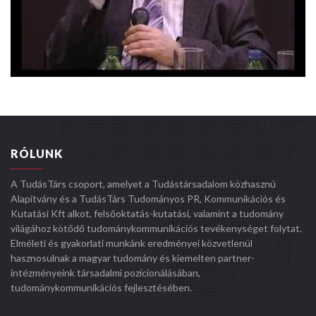
RÓLUNK
A TudásTárs csoport, amelyet a Tudástársadalom közhasznú
Alapítvány és a TudásTárs Tudományos PR, Kommunikációs és
Kutatási Kft alkot, felsőoktatás-kutatási, valamint a tudomány
világához kötődő tudománykommunikációs tevékenységet folytat.
Elméleti és gyakorlati munkánk eredményei közvetlenül
hasznosulnak a magyar tudomány és kiemelten partner-
intézményeink társadalmi pozícionálásában,
tudománykommunikációs fejlesztésében.