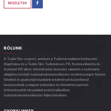
RÉSZLETEK
RÓLUNK
A TudásTárs csoport, amelyet a Tudástársadalom közhasznú
Alapítvány és a TudásTárs Tudományos PR, Kommunikációs és
Kutatási Kft alkot, felsőoktatás-kutatási, valamint a tudomány
világához kötődő tudománykommunikációs tevékenységet folytat.
Elméleti és gyakorlati munkánk eredményei közvetlenül
hasznosulnak a magyar tudomány és kiemelten partner-
intézményeink társadalmi pozícionálásában,
tudománykommunikációs fejlesztésében.
GYORSLINKEK