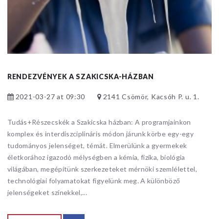
RENDEZVÉNYEK A SZAKICSKA-HÁZBAN
2021-03-27 at 09:30
2141 Csömör, Kacsóh P. u. 1.
Tudás+Részecskék a Szakicska házban: ​A programjainkon
komplex és interdiszciplináris módon járunk körbe egy-egy
tudományos jelenséget, témát. Elmerülünk a gyermekek
életkorához igazodó mélységben a kémia, fizika, biológia
világában, megépítünk szerkezeteket mérnöki szemlélettel,
technológiai folyamatokat figyelünk meg. A különböző
jelenségeket színekkel,...