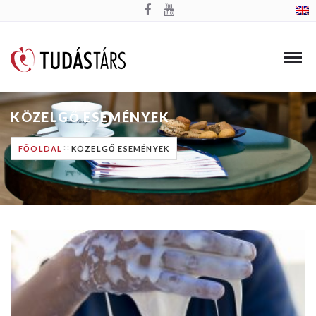
KÖZELGŐ ESEMÉNYEK
FŐOLDAL
KÖZELGŐ ESEMÉNYEK