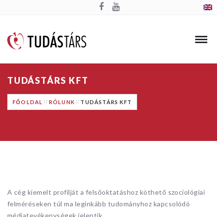
TUDÁSTÁRS KFT
FŐOLDAL
RÓLUNK
TUDÁSTÁRS KFT
A cég kiemelt profilját a felsőoktatáshoz köthető szociológiai
felméréseken túl ma leginkább tudományhoz kapcsolódó
médiatevékenységek jelentik.