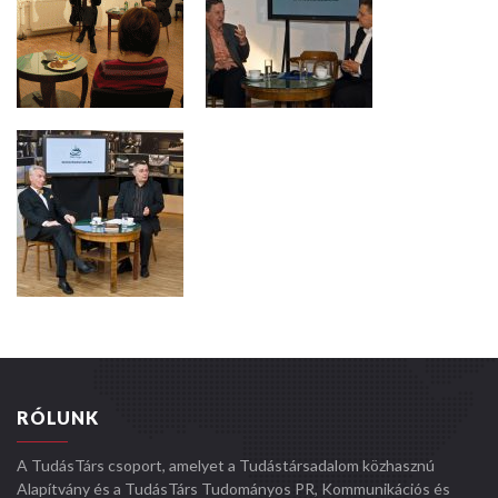
RÓLUNK
A TudásTárs csoport, amelyet a Tudástársadalom közhasznú
Alapítvány és a TudásTárs Tudományos PR, Kommunikációs és