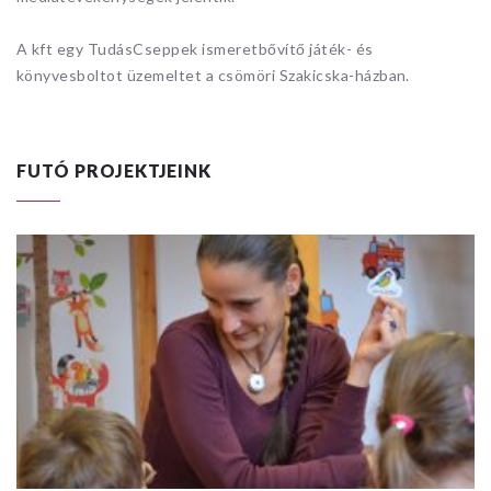
A kft egy TudásCseppek ismeretbővítő játék- és
könyvesboltot üzemeltet a csömöri Szakicska-házban.
FUTÓ PROJEKTJEINK