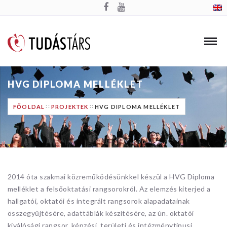
HVG DIPLOMA MELLÉKLET
FŐOLDAL
PROJEKTEK
HVG DIPLOMA MELLÉKLET
2014 óta szakmai közreműködésünkkel készül a HVG Diploma
melléklet a felsőoktatási rangsorokról. Az elemzés kiterjed a
hallgatói, oktatói és integrált rangsorok alapadatainak
összegyűjtésére, adattáblák készítésére, az ún. oktatói
kiválósági rangsor, képzési, területi és intézménytípusi