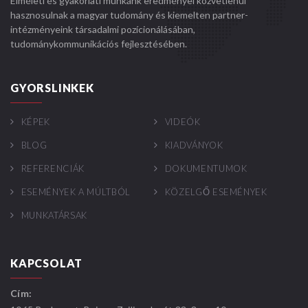
Elméleti és gyakorlati munkánk eredményei közvetlenül
hasznosulnak a magyar tudomány és kiemelten partner-
intézményeink társadalmi pozícionálásában,
tudománykommunikációs fejlesztésében.
GYORSLINKEK
KÉPEK
VIDEÓK
BLOG
KIADVÁNYOK
REFERENCIÁK
DOKUMENTUMOK
ESEMÉNYEK A MÚLTBÓL
KÖZELGŐ ESEMÉNYEK
MUNKATÁRSAK
KAPCSOLAT
Cím: