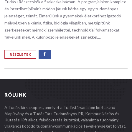
Tudás+Részecskék a Szakicska házban: ​A programjainkon komplex
és interdiszciplináris módon járunk körbe egy-egy tudományos
jelenséget, témát. Elmerülünk a gyermekek életkorához igazodó
mélységben a kémia, fizika, biológia világában, megépítünk
szerkezeteket mérnöki szemlélettel, technológiai folyamatokat
figyelünk meg. A különböző jelenségeket színekkel,...
RÉSZLETEK
RÓLUNK
A TudásTárs csoport, amelyet a Tudástársadalom közhasznú
Alapítvány és a TudásTárs Tudományos PR, Kommunikációs és
Kutatási Kft alkot, felsőoktatás-kutatási, valamint a tudomány
világához kötődő tudománykommunikációs tevékenységet folytat.