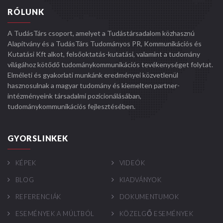
RÓLUNK
A TudásTárs csoport, amelyet a Tudástársadalom közhasznú
Alapítvány és a TudásTárs Tudományos PR, Kommunikációs és
Kutatási Kft alkot, felsőoktatás-kutatási, valamint a tudomány
világához kötődő tudománykommunikációs tevékenységet folytat.
Elméleti és gyakorlati munkánk eredményei közvetlenül
hasznosulnak a magyar tudomány és kiemelten partner-
intézményeink társadalmi pozícionálásában,
tudománykommunikációs fejlesztésében.
GYORSLINKEK
KÉPEK
VIDEÓK
BLOG
KIADVÁNYOK
REFERENCIÁK
DOKUMENTUMOK
ESEMÉNYEK A MÚLTBÓL
KÖZELGŐ ESEMÉNYEK