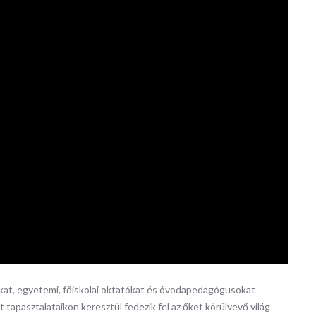
at, egyetemi, főiskolai oktatókat és óvodapedagógusokat
 tapasztalataikon keresztül fedezik fel az őket körülvevő világ