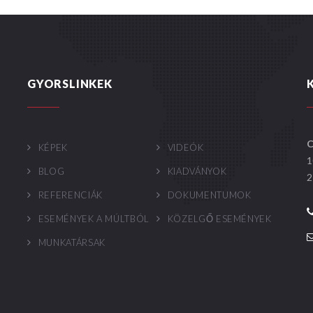
GYORSLINKEK
C
KÉPEK
VIDEÓK
1
BLOG
KIADVÁNYOK
2
REFERENCIÁK
DOKUMENTUMOK
ESEMÉNYEK A MÚLTBÓL
KÖZELGŐ ESEMÉNYEK
MUNKATÁRSAK