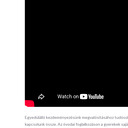
Egyedülálló kezdeményezésünk megvalósításához tudósok
kapcsolunk össze. Az óvodai foglalkozáson a gyerekek saját