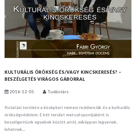
KULTURÁLIS ÖRÖKSÉG ÉS/VAGY KINCSKERESÉS? –
BESZÉLGETÉS VIRÁGOS GÁBORRAL
2016-12-05
Tudástárs
Kutatási területe a középkori nemesi rezidenciák és a kulturális
örökségvédelem. E két terület metszéspontjaként is
beszélgettünk egyebek között arról, miképpen legyenek,
lehetnek...