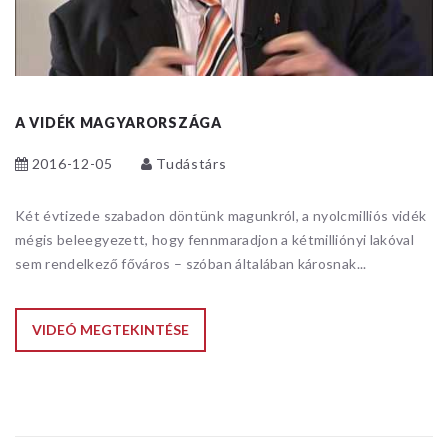
A VIDÉK MAGYARORSZÁGA
2016-12-05
Tudástárs
Két évtizede szabadon döntünk magunkról, a nyolcmilliós vidék
mégis beleegyezett, hogy fennmaradjon a kétmilliónyi lakóval
sem rendelkező főváros – szóban általában károsnak...
VIDEÓ MEGTEKINTÉSE