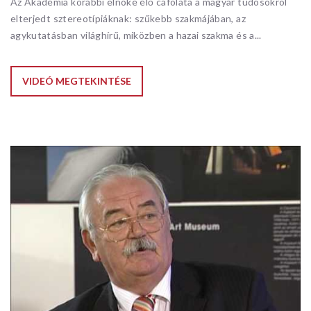
Az Akadémia korábbi elnöke élő cáfolata a magyar tudósokról
elterjedt sztereotípiáknak: szűkebb szakmájában, az
agykutatásban világhírű, miközben a hazai szakma és a...
VIDEÓ MEGTEKINTÉSE