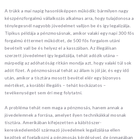
A trükk a mai napig hasonlóképpen működik: bármilyen nagy
készpénzforgalmú vállalkozás alkalmas arra, hogy tulajdonosa a
ténylegesnél nagyobb jövedelmet valljon be és így legalizálja.
Tipikus példája a pénzmosásnak, amikor valaki egy napi 300 fős
forgalmú éttermet működtet, de 500 fős forgalom utáni
bevételt vall be és helyez el a kasszában. Az illegálisan
szerzett jövedelmet így legalizálja, tehát adózik utána –
márpedig az adóhatóság ritkán mondja azt, hogy valaki túl sok
adót fizet. A pénzmosással tehát az állam is jól jár, és egy idő
után, amikor a tisztára mosott bevétel elér egy bizonyos
mértéket, a korábbi illegális – tehát kockázatos –
tevékenységet sem éri meg folytatni.
A probléma tehát nem maga a pénzmosás, hanem annak a
jövedelemnek a forrása, amelyet ilyen technikákkal mosnak
tisztára. Amerikában kifejezetten a kábítószer-
kereskedelemből származó jövedelmek legalizálása ellen
kezdtek el foglalkozni a pénzmosás kérdésével, de önmagában