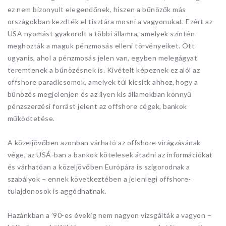
ez nem bizonyult elegendőnek, hiszen a bűnözők más
országokban kezdték el tisztára mosni a vagyonukat. Ezért az
USA nyomást gyakorolt a többi államra, amelyek szintén
meghozták a maguk pénzmosás elleni törvényeiket. Ott
ugyanis, ahol a pénzmosás jelen van, egyben melegágyat
teremtenek a bűnözésnek is. Kivételt képeznek ez alól az
offshore paradicsomok, amelyek túl kicsitk ahhoz, hogy a
bűnözés megjelenjen és az ilyen kis államokban könnyű
pénzszerzési forrást jelent az offshore cégek, bankok
működtetése.
A közeljövőben azonban várható az offshore virágzásának
vége, az USÁ-ban a bankok kötelesek átadni az információkat
és várhatóan a közeljövőben Európára is szigorodnak a
szabályok – ennek következtében a jelenlegi offshore-
tulajdonosok is aggódhatnak.
Hazánkban a ’90-es évekig nem nagyon vizsgálták a vagyon –