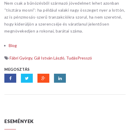
Nem csak a bűnözésből származó jövedelmet lehet azonban
“tisztára mosni”: ha például valaki nagy összeget nyer a lottón,
az is pénzmosás-szerű tranzakciókra szorul, ha nem szeretné,
hogy kiderüljön a szerencséje és váratlanul jelentősen
megnövekedjen a rokonai, barátai száma.
Blog
Fábri György
,
Gál István László
,
TudásPresszó
MEGOSZTÁS
ESEMÉNYEK