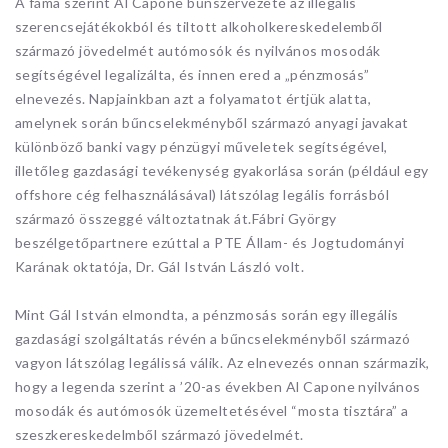
A fáma szerint Al Capone bűnszervezete az illegális
szerencsejátékokból és tiltott alkoholkereskedelemből
származó jövedelmét autómosók és nyilvános mosodák
segítségével legalizálta, és innen ered a „pénzmosás”
elnevezés. Napjainkban azt a folyamatot értjük alatta,
amelynek során bűncselekményből származó anyagi javakat
különböző banki vagy pénzügyi műveletek segítségével,
illetőleg gazdasági tevékenység gyakorlása során (például egy
offshore cég felhasználásával) látszólag legális forrásból
származó összeggé változtatnak át.Fábri György
beszélgetőpartnere ezúttal a PTE Állam- és Jogtudományi
Karának oktatója, Dr. Gál István László volt.
Mint Gál István elmondta, a pénzmosás során egy illegális
gazdasági szolgáltatás révén a bűncselekményből származó
vagyon látszólag legálissá válik. Az elnevezés onnan származik,
hogy a legenda szerint a ’20-as években Al Capone nyilvános
mosodák és autómosók üzemeltetésével “mosta tisztára” a
szeszkereskedelmből származó jövedelmét.