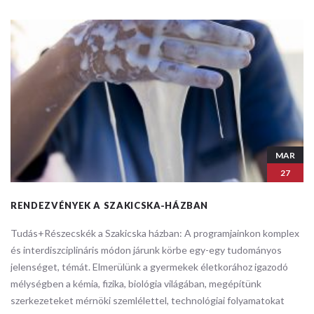
MAR
27
RENDEZVÉNYEK A SZAKICSKA-HÁZBAN
Tudás+Részecskék a Szakicska házban: ​A programjainkon komplex
és interdiszciplináris módon járunk körbe egy-egy tudományos
jelenséget, témát. Elmerülünk a gyermekek életkorához igazodó
mélységben a kémia, fizika, biológia világában, megépítünk
szerkezeteket mérnöki szemlélettel, technológiai folyamatokat