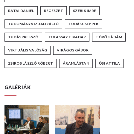
RÁTAI DÁNIEL
RÉGÉSZET
SZEBIK IMRE
TUDOMÁNYVIZUALIZÁCIÓ
TUDÁSCSEPPEK
TUDÁSPRESSZÓ
TULASSAY TIVADAR
TÖRÖK ÁDÁM
VIRTUÁLIS VALÓSÁG
VIRÁGOS GÁBOR
ZSIROS LÁSZLÓ RÓBERT
ÁRAMLÁSTAN
ŐSI ATTILA
GALÉRIÁK