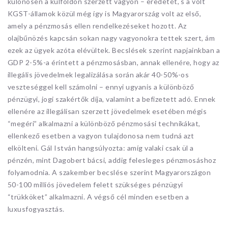
különösen a külföldön szerzett vagyon – eredetét, s a volt
KGST-államok közül még így is Magyarország volt az első,
amely a pénzmosás ellen rendelkezéseket hozott. Az
olajbűnözés kapcsán sokan nagy vagyonokra tettek szert, ám
ezek az ügyek azóta elévültek. Becslések szerint napjainkban a
GDP 2-5%-a érintett a pénzmosásban, annak ellenére, hogy az
illegális jövedelmek legalizálása során akár 40-50%-os
veszteséggel kell számolni – ennyi ugyanis a különböző
pénzügyi, jogi szakértők díja, valamint a befizetett adó. Ennek
ellenére az illegálisan szerzett jövedelmek esetében mégis
“megéri” alkalmazni a különböző pénzmosási technikákat,
ellenkező esetben a vagyon tulajdonosa nem tudná azt
elkölteni. Gál István hangsúlyozta: amíg valaki csak ül a
pénzén, mint Dagobert bácsi, addig felesleges pénzmosáshoz
folyamodnia. A szakember becslése szerint Magyarországon
50-100 milliós jövedelem felett szükséges pénzügyi
“trükköket” alkalmazni. A végső cél minden esetben a
luxusfogyasztás.