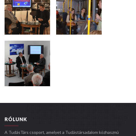
RÓLUNK
A TudásTárs csoport, amelyet a Tudástársadalom közhasznú