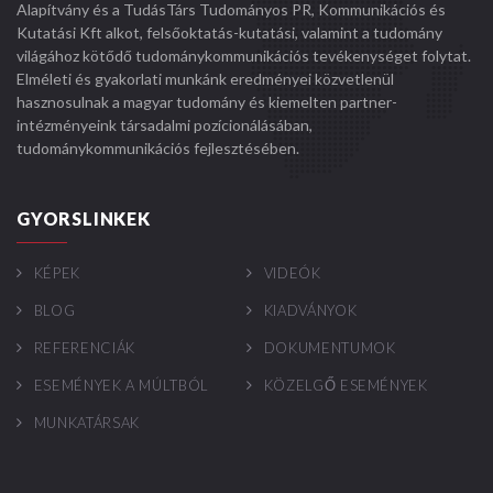
Alapítvány és a TudásTárs Tudományos PR, Kommunikációs és
Kutatási Kft alkot, felsőoktatás-kutatási, valamint a tudomány
világához kötődő tudománykommunikációs tevékenységet folytat.
Elméleti és gyakorlati munkánk eredményei közvetlenül
hasznosulnak a magyar tudomány és kiemelten partner-
intézményeink társadalmi pozícionálásában,
tudománykommunikációs fejlesztésében.
GYORSLINKEK
KÉPEK
VIDEÓK
BLOG
KIADVÁNYOK
REFERENCIÁK
DOKUMENTUMOK
ESEMÉNYEK A MÚLTBÓL
KÖZELGŐ ESEMÉNYEK
MUNKATÁRSAK