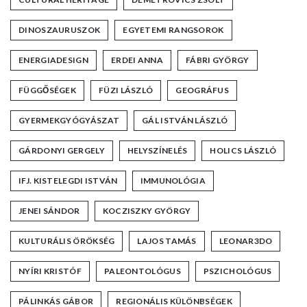
DINOSZAURUSZOK
EGYETEMI RANGSOROK
ENERGIADESIGN
ERDEI ANNA
FÁBRI GYÖRGY
FÜGGŐSÉGEK
FÜZI LÁSZLÓ
GEOGRÁFUS
GYERMEKGYÓGYÁSZAT
GÁL ISTVÁN LÁSZLÓ
GÁRDONYI GERGELY
HELYSZÍNELÉS
HOLICS LÁSZLÓ
IFJ. KISTELEGDI ISTVÁN
IMMUNOLÓGIA
JENEI SÁNDOR
KOCZISZKY GYÖRGY
KULTURÁLIS ÖRÖKSÉG
LAJOS TAMÁS
LEONAR3DO
NYÍRI KRISTÓF
PALEONTOLÓGUS
PSZICHOLÓGUS
PÁLINKÁS GÁBOR
REGIONÁLIS KÜLÖNBSÉGEK