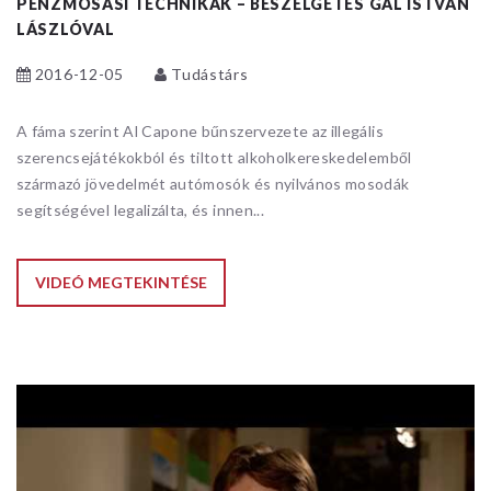
PÉNZMOSÁSI TECHNIKÁK – BESZÉLGETÉS GÁL ISTVÁN
LÁSZLÓVAL
2016-12-05
Tudástárs
A fáma szerint Al Capone bűnszervezete az illegális
szerencsejátékokból és tiltott alkoholkereskedelemből
származó jövedelmét autómosók és nyilvános mosodák
segítségével legalizálta, és innen...
VIDEÓ MEGTEKINTÉSE