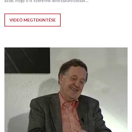
azzal, hogy ő is szeretne dinoszauroszokat...
VIDEÓ MEGTEKINTÉSE