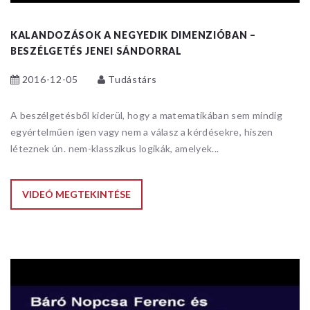
KALANDOZÁSOK A NEGYEDIK DIMENZIÓBAN –
BESZÉLGETÉS JENEI SÁNDORRAL
2016-12-05
Tudástárs
A beszélgetésből kiderül, hogy a matematikában sem mindig
egyértelműen igen vagy nem a válasz a kérdésekre, hiszen
léteznek ún. nem-klasszikus logikák, amelyek...
VIDEÓ MEGTEKINTÉSE