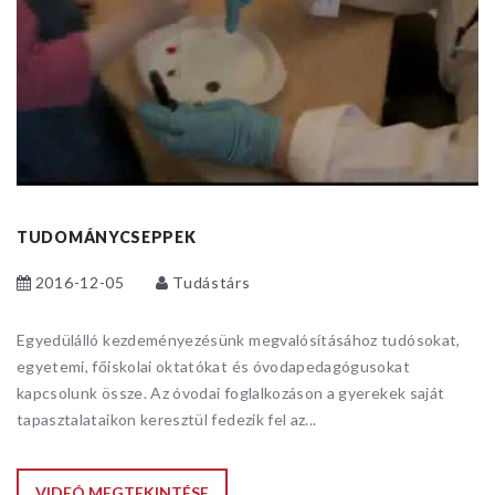
TUDOMÁNYCSEPPEK
2016-12-05
Tudástárs
Egyedülálló kezdeményezésünk megvalósításához tudósokat,
egyetemi, főiskolai oktatókat és óvodapedagógusokat
kapcsolunk össze. Az óvodai foglalkozáson a gyerekek saját
tapasztalataikon keresztül fedezik fel az...
VIDEÓ MEGTEKINTÉSE