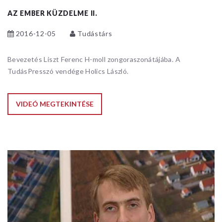
AZ EMBER KÜZDELME II.
2016-12-05
Tudástárs
Bevezetés Liszt Ferenc H-moll zongoraszonátájába. A
TudásPresszó vendége Holics László.
VIDEÓ MEGTEKINTÉSE