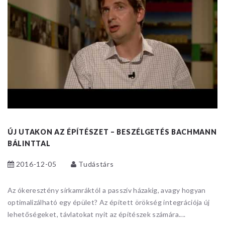
ÚJ UTAKON AZ ÉPÍTÉSZET – BESZÉLGETÉS BACHMANN
BÁLINTTAL
2016-12-05
Tudástárs
Az ókeresztény sírkamráktól a passzív házakig, avagy hogyan
optimalizálható egy épület? Az épített örökség integrációja új
lehetőségeket, távlatokat nyit az építészek számára....