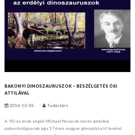
BAKONYI DINOSZAURUSZOK – BESZÉLGETÉS ŐSI
ATTILÁVAL
2016-12-05
Tudástárs
A '90-es évek végén Michael Novacek neves amerikai
paleontológusnak egy 17 éves magyar gimnazista írt levelet