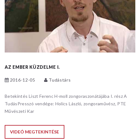
AZ EMBER KÜZDELME I.
2016-12-05
Tudástárs
Betekintés Liszt Ferenc H-moll zongoraszonátájába I. rész A
TudásPresszó vendége: Holics László, zongoraművész, PTE
Művészeti Kar
VIDEÓ MEGTEKINTÉSE