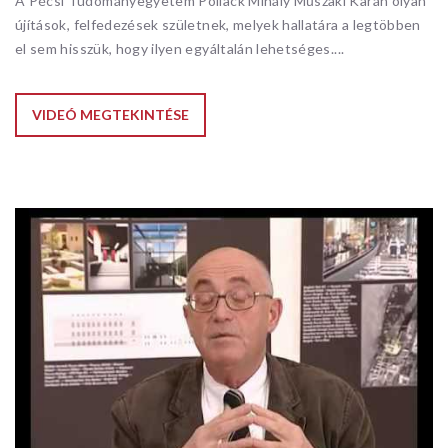
A Pécsi Tudományegyetem Pollack Mihály Műszaki Karán olyan
újítások, felfedezések születnek, melyek hallatára a legtöbben
el sem hisszük, hogy ilyen egyáltalán lehetséges....
VIDEÓ MEGTEKINTÉSE