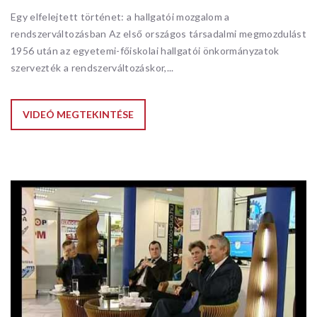
Egy elfelejtett történet: a hallgatói mozgalom a
rendszerváltozásban Az első országos társadalmi megmozdulást
1956 után az egyetemi-főiskolai hallgatói önkormányzatok
szervezték a rendszerváltozáskor,...
VIDEÓ MEGTEKINTÉSE