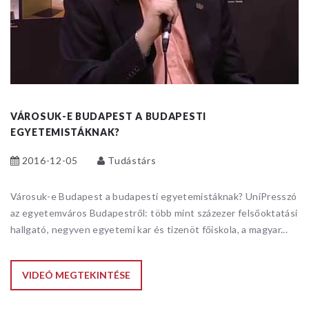
VÁROSUK-E BUDAPEST A BUDAPESTI
EGYETEMISTÁKNAK?
2016-12-05
Tudástárs
Városuk-e Budapest a budapesti egyetemistáknak? UniPresszó
az egyetemváros Budapestről: több mint százezer felsőoktatási
hallgató, negyven egyetemi kar és tizenöt főiskola, a magyar...
VIDEÓ MEGTEKINTÉSE