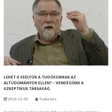
LEHET-E ESÉLYÜK A TUDÓSOKNAK AZ
ÁLTUDOMÁNYOK ELLEN? – VENDÉGÜNK A
SZKEPTIKUS TÁRSASÁG
2016-12-05
Tudástárs
Vendégeink: Hartlein Károly fizikus, Hraskó Gábor biológus,