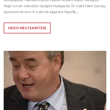
Vágó István televíziós újságíró Házigazda: Dr. habil Fábri György,
egyetemi docens A tudósok aggódva figyelik,...
VIDEÓ MEGTEKINTÉSE