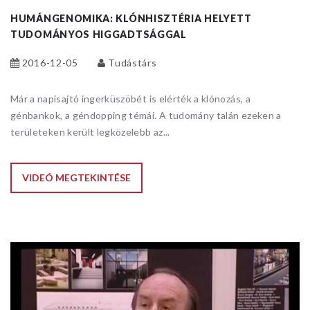
HUMÁNGENOMIKA: KLÓNHISZTÉRIA HELYETT
TUDOMÁNYOS HIGGADTSÁGGAL
2016-12-05
Tudástárs
Már a napisajtó ingerküszöbét is elérték a klónozás, a
génbankok, a géndopping témái. A tudomány talán ezeken a
területeken került legközelebb az...
VIDEÓ MEGTEKINTÉSE