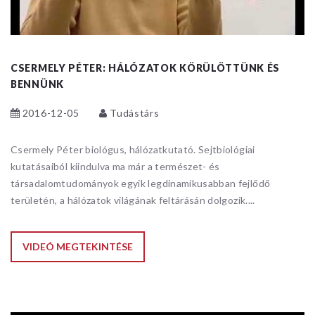
CSERMELY PÉTER: HÁLÓZATOK KÖRÜLÖTTÜNK ÉS
BENNÜNK
2016-12-05
Tudástárs
Csermely Péter biológus, hálózatkutató. Sejtbiológiai
kutatásaiból kiindulva ma már a természet- és
társadalomtudományok egyik legdinamikusabban fejlődő
területén, a hálózatok világának feltárásán dolgozik....
VIDEÓ MEGTEKINTÉSE