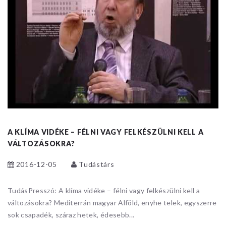
A KLÍMA VIDÉKE – FÉLNI VAGY FELKÉSZÜLNI KELL A
VÁLTOZÁSOKRA?
2016-12-05
Tudástárs
TudásPresszó: A klíma vidéke – félni vagy felkészülni kell a
változásokra? Mediterrán magyar Alföld, enyhe telek, egyszerre
sok csapadék, száraz hetek, édesebb...