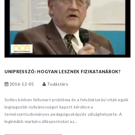
UNIPRESSZÓ: HOGYAN LESZNEK FIZIKATANÁROK?
2016-12-05
Tudástárs
Széles körben felismert probléma és a felsőoktatási viták egyik
legnagyobb nyilvánosságot kapott kérdése a
természettudományos pedagógusképzés válsághelyzete. A
leginkább markáns álláspontokat az...