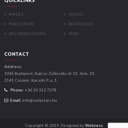
QUICKLINKS
IMAGES
VIDEOS
PUBLICATION
REFERENCES
UPCOMING EVENTS
STAFF
CONTACT
Address:
1065 Budapest, Bajcsy-Zsilinszky út 33. 3em. 10.
2141 Csömör, Kacsóh P. u. 1.
Phone:
+36 20 312 7378
Email:
info@tudastars.hu
Copyright © 2019. Designed by
Webness