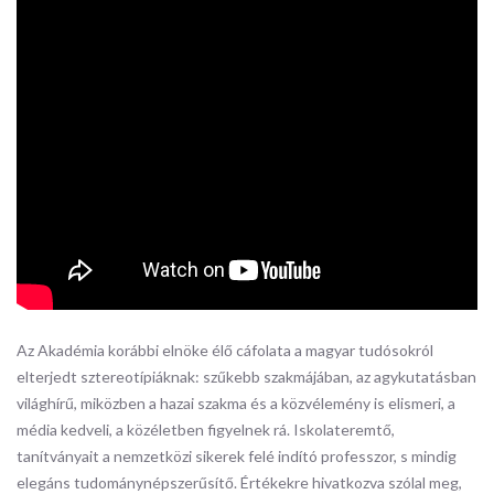
Az Akadémia korábbi elnöke élő cáfolata a magyar tudósokról
elterjedt sztereotípiáknak: szűkebb szakmájában, az agykutatásban
világhírű, miközben a hazai szakma és a közvélemény is elismeri, a
média kedveli, a közéletben figyelnek rá. Iskolateremtő,
tanítványait a nemzetközi sikerek felé indító professzor, s mindig
elegáns tudománynépszerűsítő. Értékekre hivatkozva szólal meg,