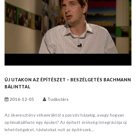
ÚJ UTAKON AZ ÉPÍTÉSZET – BESZÉLGETÉS BACHMANN
BÁLINTTAL
2016-12-05
Tudástárs
Az ókeresztény sírkamráktól a passzív házakig, avagy hogyan
optimalizálható egy épület? Az épített örökség integrációja új
lehetőségeket, távlatokat nyit az építészek...