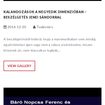
KALANDOZÁSOK A NEGYEDIK DIMENZIÓBAN –
BESZÉLGETÉS JENEI SÁNDORRAL
2016-12-05
Tudástárs
A beszélgetésből kiderül, hogy a matematikában sem mindig
egyértelműen igen vagy nem a válasz a kérdésekre, hiszen
léteznek ún. nem-klasszikus logikák,...
VIEW GALLERY