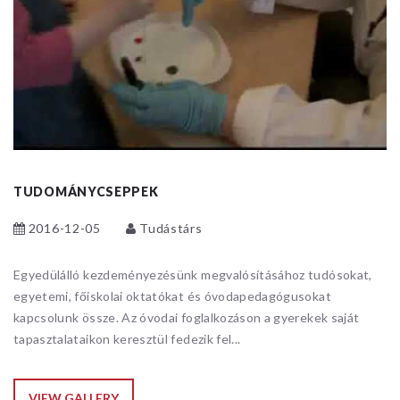
TUDOMÁNYCSEPPEK
2016-12-05
Tudástárs
Egyedülálló kezdeményezésünk megvalósításához tudósokat,
egyetemi, főiskolai oktatókat és óvodapedagógusokat
kapcsolunk össze. Az óvodai foglalkozáson a gyerekek saját
tapasztalataikon keresztül fedezik fel...
VIEW GALLERY