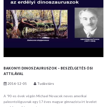
BAKONYI DINOSZAURUSZOK – BESZÉLGETÉS ŐSI
ATTILÁVAL
2016-12-05
Tudástárs
A '90-es évek végén Michael Novacek neves amerikai
paleontológusnak egy 17 éves magyar gimnazista írt levelet