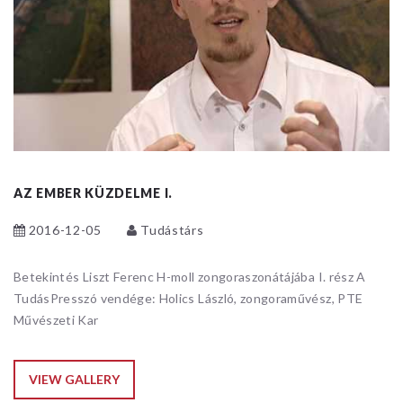
AZ EMBER KÜZDELME I.
2016-12-05
Tudástárs
Betekintés Liszt Ferenc H-moll zongoraszonátájába I. rész A
TudásPresszó vendége: Holics László, zongoraművész, PTE
Művészeti Kar
VIEW GALLERY