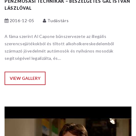
PÉNZMOSÁSI TECHNIKÁK – BESZÉLGETÉS GÁL ISTVÁN
LÁSZLÓVAL
2016-12-05
Tudástárs
A fáma szerint Al Capone bűnszervezete az illegális
szerencsejátékokból és tiltott alkoholkereskedelemből
származó jövedelmét autómosók és nyilvános mosodák
segítségével legalizálta, és...
VIEW GALLERY