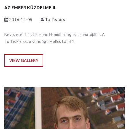
AZ EMBER KÜZDELME II.
2016-12-05
Tudástárs
Bevezetés Liszt Ferenc H-moll zongoraszonátájába. A
TudásPresszó vendége Holics László.
VIEW GALLERY