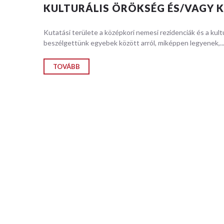
mérnöki s
KULTURÁLIS ÖRÖKSÉG ÉS/VAGY K
folyamato
jelenségek
Kutatási területe a középkori nemesi rezidenciák és a kul
beszélgettünk egyebek között arról, miképpen legyenek,..
RÉSZL
TOVÁBB