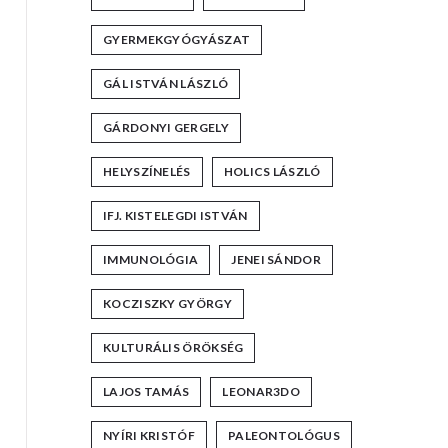
GYERMEKGYÓGYÁSZAT
GÁL ISTVÁN LÁSZLÓ
GÁRDONYI GERGELY
HELYSZÍNELÉS
HOLICS LÁSZLÓ
IFJ. KISTELEGDI ISTVÁN
IMMUNOLÓGIA
JENEI SÁNDOR
KOCZISZKY GYÖRGY
KULTURÁLIS ÖRÖKSÉG
LAJOS TAMÁS
LEONAR3DO
NYÍRI KRISTÓF
PALEONTOLÓGUS