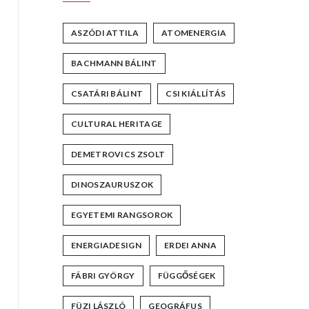
ASZÓDI ATTILA
ATOMENERGIA
BACHMANN BÁLINT
CSATÁRI BÁLINT
CSI KIÁLLÍTÁS
CULTURAL HERITAGE
DEMETROVICS ZSOLT
DINOSZAURUSZOK
EGYETEMI RANGSOROK
ENERGIADESIGN
ERDEI ANNA
FÁBRI GYÖRGY
FÜGGŐSÉGEK
FÜZI LÁSZLÓ
GEOGRÁFUS