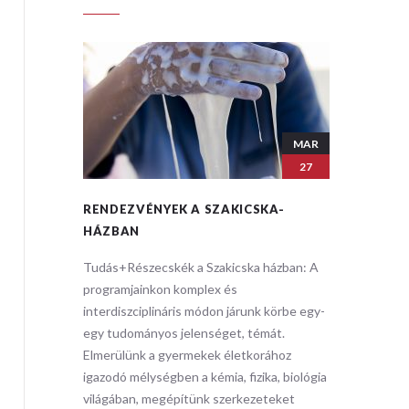
MAR
MAR
27
27
A-
RENDEZVÉNYEK A SZAKICSKA-
RENDEZ
HÁZBAN
HÁZBA
zban: ​A
Tudás+Részecskék a Szakicska házban: ​A
Tudás+Ré
programjainkon komplex és
programj
körbe egy-
interdiszciplináris módon járunk körbe egy-
interdisz
t.
egy tudományos jelenséget, témát.
egy tudo
hoz
Elmerülünk a gyermekek életkorához
Elmerülü
, biológia
igazodó mélységben a kémia, fizika, biológia
igazodó m
eket
világában, megépítünk szerkezeteket
világába