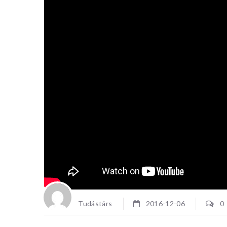
RENDEZ
HÁZBA
Tudás+Rés
programja
interdisz
egy tudom
Elmerülün
Tudástárs
2016-12-06
0
igazodó mé
világában