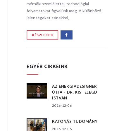
i
mérnöki szemlélettel, technológiai
mérnöki s
ülönböző
folyamatokat figyelünk meg. A különböző
folyamat
jelenségeket színekkel,...
jelensége
RÉSZLETEK
RÉSZ
EGYÉB CIKKEINK
AZ ENERGIADESIGNER
ÚTJA – DR. KISTELEGDI
ISTVÁN
2016-12-06
KATONÁS TUDOMÁNY
2016-12-06