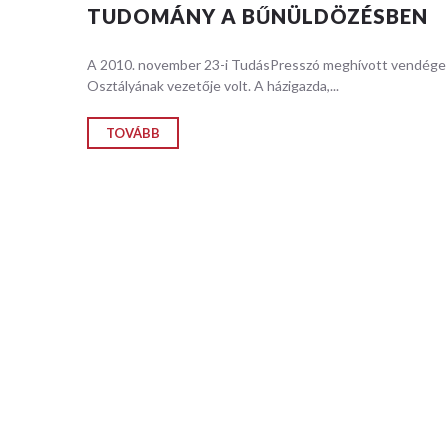
mérnöki s
TUDOMÁNY A BŰNÜLDÖZÉSBEN
folyamato
jelenségek
A 2010. november 23-i TudásPresszó meghívott vendége D
Osztályának vezetője volt. A házigazda,...
RÉSZL
TOVÁBB