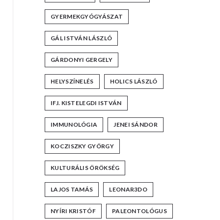
GYERMEKGYÓGYÁSZAT
GÁL ISTVÁN LÁSZLÓ
GÁRDONYI GERGELY
HELYSZÍNELÉS
HOLICS LÁSZLÓ
IFJ. KISTELEGDI ISTVÁN
IMMUNOLÓGIA
JENEI SÁNDOR
KOCZISZKY GYÖRGY
KULTURÁLIS ÖRÖKSÉG
LAJOS TAMÁS
LEONAR3DO
NYÍRI KRISTÓF
PALEONTOLÓGUS