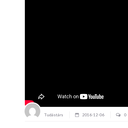
RENDEZ
HÁZBA
Tudás+Rés
programja
interdisz
egy tudom
Elmerülün
Tudástárs
2016-12-06
0
igazodó mé
világában