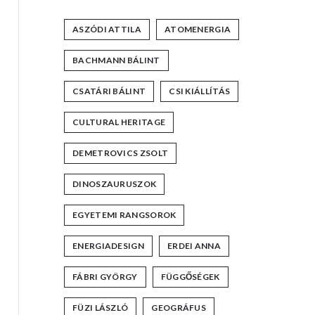
ASZÓDI ATTILA
ATOMENERGIA
BACHMANN BÁLINT
CSATÁRI BÁLINT
CSI KIÁLLÍTÁS
CULTURAL HERITAGE
DEMETROVICS ZSOLT
DINOSZAURUSZOK
EGYETEMI RANGSOROK
ENERGIADESIGN
ERDEI ANNA
FÁBRI GYÖRGY
FÜGGŐSÉGEK
FÜZI LÁSZLÓ
GEOGRÁFUS