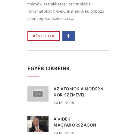
i
mérnöki szemlélettel, technológiai
mérnöki s
ülönböző
folyamatokat figyelünk meg. A különböző
folyamat
jelenségeket színekkel,...
jelensége
RÉSZLETEK
RÉSZ
EGYÉB CIKKEINK
AZ ATOMOK A MODERN
KOR SZEMÉVEL
2016-12-06
A VIDÉK
MAGYARORSZÁGON
2016-12-06