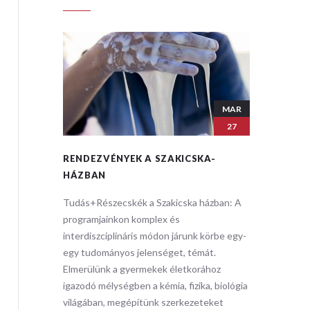
MAR
MAR
27
27
A-
RENDEZVÉNYEK A SZAKICSKA-
RENDEZ
HÁZBAN
HÁZBA
zban: ​A
Tudás+Részecskék a Szakicska házban: ​A
Tudás+Ré
programjainkon komplex és
programj
körbe egy-
interdiszciplináris módon járunk körbe egy-
interdisz
t.
egy tudományos jelenséget, témát.
egy tudo
hoz
Elmerülünk a gyermekek életkorához
Elmerülü
, biológia
igazodó mélységben a kémia, fizika, biológia
igazodó m
eket
világában, megépítünk szerkezeteket
világába