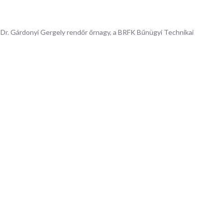
zemlélettel, technológiai
mérnöki szemlélettel, technológia
kat figyelünk meg. A különböző
folyamatokat figyelünk meg. A k
et színekkel,...
jelenségeket színekkel,...
r. Gárdonyi Gergely rendőr őrnagy, a BRFK Bűnügyi Technikai
ETEK
RÉSZLETEK