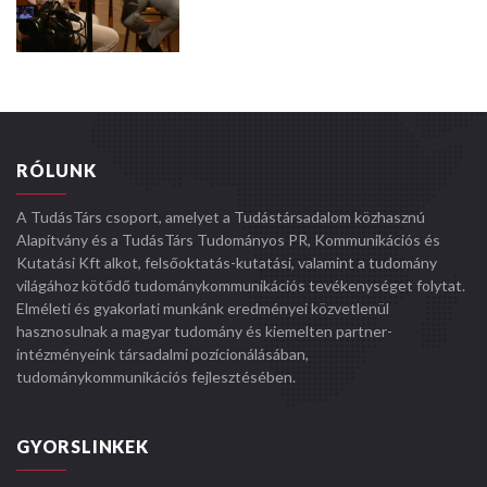
RÓLUNK
A TudásTárs csoport, amelyet a Tudástársadalom közhasznú
Alapítvány és a TudásTárs Tudományos PR, Kommunikációs és
Kutatási Kft alkot, felsőoktatás-kutatási, valamint a tudomány
világához kötődő tudománykommunikációs tevékenységet folytat.
Elméleti és gyakorlati munkánk eredményei közvetlenül
hasznosulnak a magyar tudomány és kiemelten partner-
intézményeink társadalmi pozícionálásában,
tudománykommunikációs fejlesztésében.
GYORSLINKEK