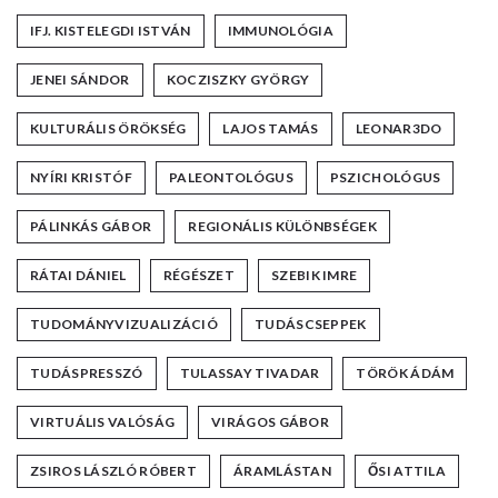
IFJ. KISTELEGDI ISTVÁN
IMMUNOLÓGIA
JENEI SÁNDOR
KOCZISZKY GYÖRGY
KULTURÁLIS ÖRÖKSÉG
LAJOS TAMÁS
LEONAR3DO
NYÍRI KRISTÓF
PALEONTOLÓGUS
PSZICHOLÓGUS
PÁLINKÁS GÁBOR
REGIONÁLIS KÜLÖNBSÉGEK
RÁTAI DÁNIEL
RÉGÉSZET
SZEBIK IMRE
TUDOMÁNYVIZUALIZÁCIÓ
TUDÁSCSEPPEK
TUDÁSPRESSZÓ
TULASSAY TIVADAR
TÖRÖK ÁDÁM
VIRTUÁLIS VALÓSÁG
VIRÁGOS GÁBOR
ZSIROS LÁSZLÓ RÓBERT
ÁRAMLÁSTAN
ŐSI ATTILA