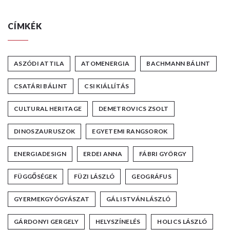
CÍMKÉK
ASZÓDI ATTILA
ATOMENERGIA
BACHMANN BÁLINT
CSATÁRI BÁLINT
CSI KIÁLLÍTÁS
CULTURAL HERITAGE
DEMETROVICS ZSOLT
DINOSZAURUSZOK
EGYETEMI RANGSOROK
ENERGIADESIGN
ERDEI ANNA
FÁBRI GYÖRGY
FÜGGŐSÉGEK
FÜZI LÁSZLÓ
GEOGRÁFUS
GYERMEKGYÓGYÁSZAT
GÁL ISTVÁN LÁSZLÓ
GÁRDONYI GERGELY
HELYSZÍNELÉS
HOLICS LÁSZLÓ