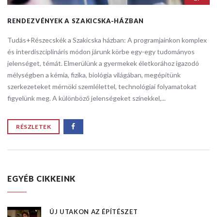
RENDEZVÉNYEK A SZAKICSKA-HÁZBAN
Tudás+Részecskék a Szakicska házban: ​A programjainkon komplex
és interdiszciplináris módon járunk körbe egy-egy tudományos
jelenséget, témát. Elmerülünk a gyermekek életkorához igazodó
mélységben a kémia, fizika, biológia világában, megépítünk
szerkezeteket mérnöki szemlélettel, technológiai folyamatokat
figyelünk meg. A különböző jelenségeket színekkel,...
RÉSZLETEK
EGYÉB CIKKEINK
ÚJ UTAKON AZ ÉPÍTÉSZET