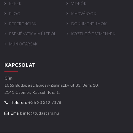
KÉPEK
VIDEÓK
BLOG
KIADVÁNYOK
REFERENCIÁK
DOKUMENTUMOK
ESEMÉNYEK A MÚLTBÓL
KÖZELGŐ ESEMÉNYEK
MUNKATÁRSAK
KAPCSOLAT
Cím:
1065 Budapest, Bajcsy-Zsilinszky út 33. 3em. 10.
2141 Csömör, Kacsóh P. u. 1.
Telefon:
+36 20 312 7378
Email:
info@tudastars.hu