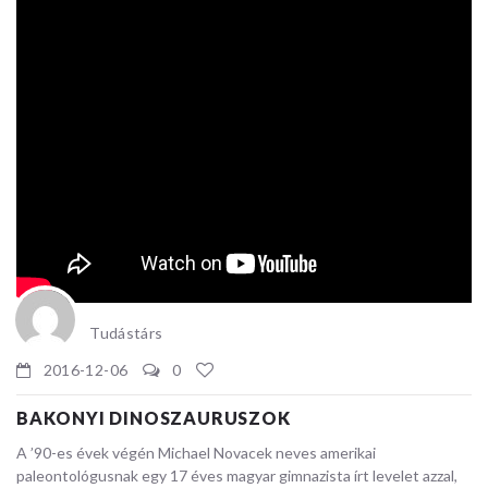
Tudástárs
2016-12-06
0
BAKONYI DINOSZAURUSZOK
A ’90-es évek végén Michael Novacek neves amerikai
paleontológusnak egy 17 éves magyar gimnazista írt levelet azzal,