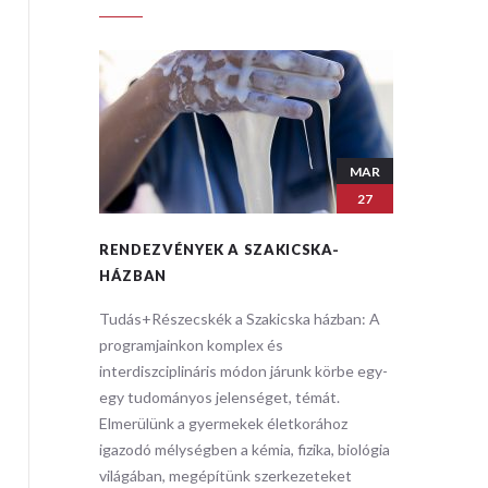
MAR
MAR
27
27
A-
RENDEZVÉNYEK A SZAKICSKA-
RENDEZ
HÁZBAN
HÁZBA
zban: ​A
Tudás+Részecskék a Szakicska házban: ​A
Tudás+Ré
programjainkon komplex és
programj
körbe egy-
interdiszciplináris módon járunk körbe egy-
interdisz
t.
egy tudományos jelenséget, témát.
egy tudo
hoz
Elmerülünk a gyermekek életkorához
Elmerülü
, biológia
igazodó mélységben a kémia, fizika, biológia
igazodó m
eket
világában, megépítünk szerkezeteket
világába