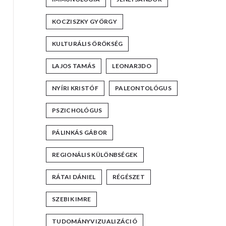
KOCZISZKY GYÖRGY
KULTURÁLIS ÖRÖKSÉG
LAJOS TAMÁS
LEONAR3DO
NYÍRI KRISTÓF
PALEONTOLÓGUS
PSZICHOLÓGUS
PÁLINKÁS GÁBOR
REGIONÁLIS KÜLÖNBSÉGEK
RÁTAI DÁNIEL
RÉGÉSZET
SZEBIK IMRE
TUDOMÁNYVIZUALIZÁCIÓ