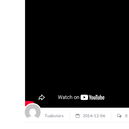
RENDEZ
HÁZBA
Tudás+Rés
programja
interdisz
egy tudom
Elmerülün
Tudástárs
2016-12-06
0
igazodó mé
világában