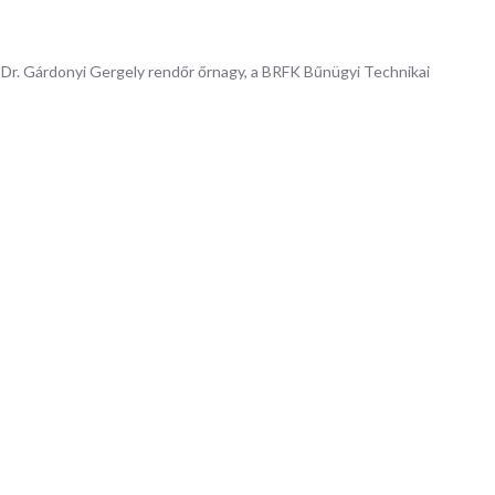
zemlélettel, technológiai
mérnöki szemlélettel, technológia
kat figyelünk meg. A különböző
folyamatokat figyelünk meg. A k
et színekkel,...
jelenségeket színekkel,...
r. Gárdonyi Gergely rendőr őrnagy, a BRFK Bűnügyi Technikai
ETEK
RÉSZLETEK