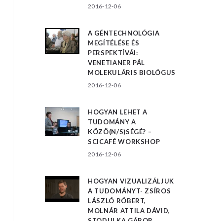
2016-12-06
A GÉNTECHNOLÓGIA
MEGÍTÉLÉSE ÉS
PERSPEKTÍVÁI:
VENETIANER PÁL
MOLEKULÁRIS BIOLÓGUS
2016-12-06
HOGYAN LEHET A
TUDOMÁNY A
KÖZÖ(N/S)SÉGÉ? –
SCICAFÉ WORKSHOP
2016-12-06
HOGYAN VIZUALIZÁLJUK
A TUDOMÁNYT- ZSÍROS
LÁSZLÓ RÓBERT,
MOLNÁR ATTILA DÁVID,
STODULKA GÁBOR