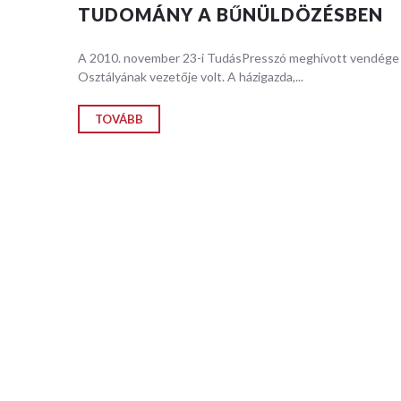
mérnöki s
TUDOMÁNY A BŰNÜLDÖZÉSBEN
folyamato
jelenségek
A 2010. november 23-i TudásPresszó meghívott vendége D
Osztályának vezetője volt. A házigazda,...
RÉSZL
TOVÁBB