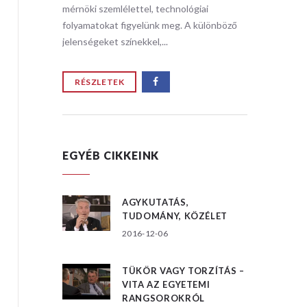
i
mérnöki szemlélettel, technológiai
mérnöki s
ülönböző
folyamatokat figyelünk meg. A különböző
folyamat
jelenségeket színekkel,...
jelensége
RÉSZLETEK
RÉSZ
EGYÉB CIKKEINK
AGYKUTATÁS,
TUDOMÁNY, KÖZÉLET
2016-12-06
TÜKÖR VAGY TORZÍTÁS –
VITA AZ EGYETEMI
RANGSOROKRÓL