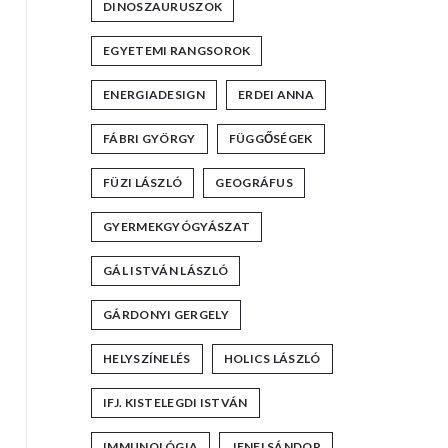
DINOSZAURUSZOK
EGYETEMI RANGSOROK
ENERGIADESIGN
ERDEI ANNA
FÁBRI GYÖRGY
FÜGGŐSÉGEK
FÜZI LÁSZLÓ
GEOGRÁFUS
GYERMEKGYÓGYÁSZAT
GÁL ISTVÁN LÁSZLÓ
GÁRDONYI GERGELY
HELYSZÍNELÉS
HOLICS LÁSZLÓ
IFJ. KISTELEGDI ISTVÁN
IMMUNOLÓGIA
JENEI SÁNDOR