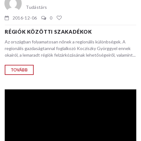
Tudástárs
2016-12-06
0
RÉGIÓK KÖZÖTTI SZAKADÉKOK
Az országban folyamatosan nőnek a regionális különbségek. A
regionális gazdaságtannal foglalkozó Kocziszky Györggyel ennek
okairól, a lemaradt régiók felzárkózásának lehetőségeiről, valamint...
TOVÁBB