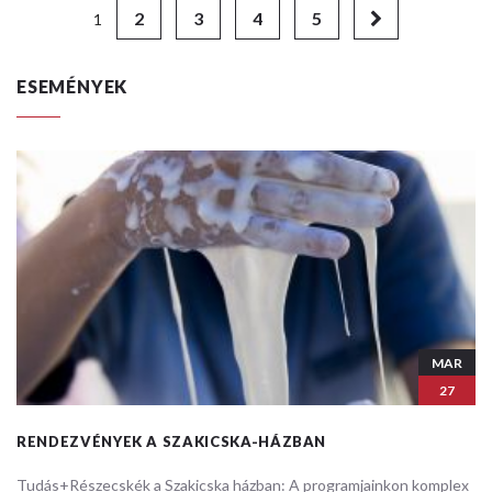
2
3
4
5
1
ESEMÉNYEK
MAR
27
RENDEZVÉNYEK A SZAKICSKA-HÁZBAN
Tudás+Részecskék a Szakicska házban: ​A programjainkon komplex