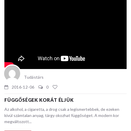
Tudástárs
2016-12-06
0
FÜGGŐSÉGEK KORÁT ÉLJÜK
Az alkohol, a cigaretta, a drog csak a legismertebbek, de ezeken
kívül számtalan anyag, tárgy okozhat függőséget. A modern kor
megváltozott...