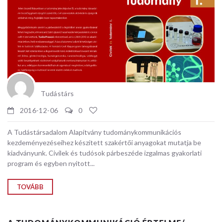
Tudástárs
2016-12-06
0
A Tudástársadalom Alapítvány tudománykommunikációs
kezdeményezéseihez készített szakértői anyagokat mutatja be
kiadványunk. Civilek és tudósok párbeszéde izgalmas gyakorlati
program és egyben nyitott...
TOVÁBB