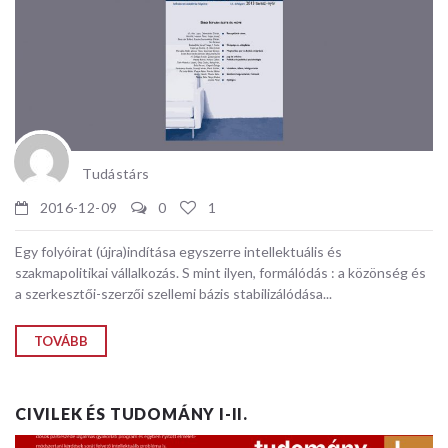
Tudástárs
2016-12-09
0
1
Egy folyóirat (újra)indítása egyszerre intellektuális és
szakmapolitikai vállalkozás. S mint ilyen, formálódás : a közönség és
a szerkesztői-szerzői szellemi bázis stabilizálódása...
TOVÁBB
CIVILEK ÉS TUDOMÁNY I-II.