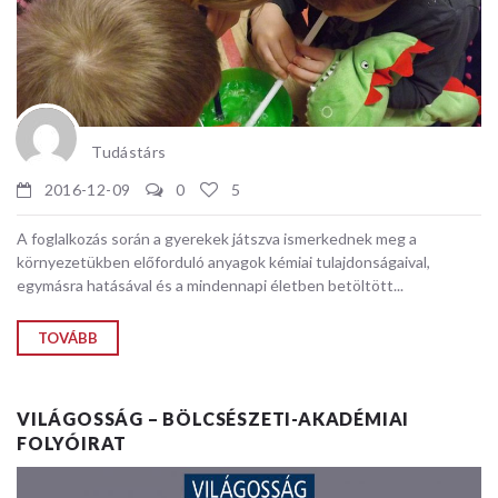
Tudástárs
2016-12-09
0
5
A foglalkozás során a gyerekek játszva ismerkednek meg a
környezetükben előforduló anyagok kémiai tulajdonságaival,
egymásra hatásával és a mindennapi életben betöltött...
TOVÁBB
VILÁGOSSÁG – BÖLCSÉSZETI-AKADÉMIAI
FOLYÓIRAT