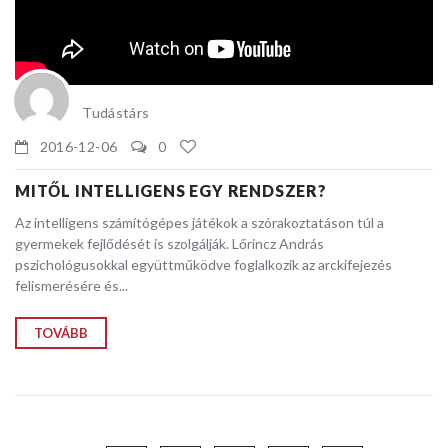
Tudástárs
2016-12-06
0
MITŐL INTELLIGENS EGY RENDSZER?
Az intelligens számítógépes játékok a szórakoztatáson túl a
gyermekek fejlődését is szolgálják. Lőrincz András
pszichológusokkal együttműködve foglalkozik az arckifejezés
felismerésére és...
TOVÁBB