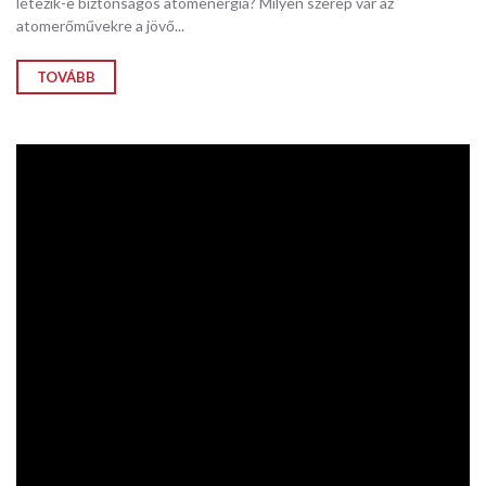
létezik-e biztonságos atomenergia? Milyen szerep vár az
atomerőművekre a jövő...
TOVÁBB