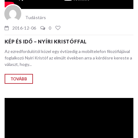
Tudástárs
2016-12-06
0
KÉP ÉS IDŐ – NYÍRI KRISTÓFFAL
Az ezredfordulótól közel egy évtizedig a mobiltelefon filozófiájával
foglalkozó Nyiri Kristóf az elmúlt években arra a kérdésre kereste a
választ, hogy...
TOVÁBB