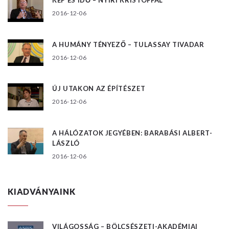
KÉP ÉS IDŐ – NYÍRI KRISTÓFFAL
2016-12-06
A HUMÁNY TÉNYEZŐ – TULASSAY TIVADAR
2016-12-06
ÚJ UTAKON AZ ÉPÍTÉSZET
2016-12-06
A HÁLÓZATOK JEGYÉBEN: BARABÁSI ALBERT-
LÁSZLÓ
2016-12-06
KIADVÁNYAINK
VILÁGOSSÁG – BÖLCSÉSZETI-AKADÉMIAI