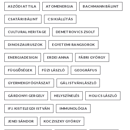
ASZÓDI ATTILA
ATOMENERGIA
BACHMANN BÁLINT
CSATÁRI BÁLINT
CSI KIÁLLÍTÁS
CULTURAL HERITAGE
DEMETROVICS ZSOLT
DINOSZAURUSZOK
EGYETEMI RANGSOROK
ENERGIADESIGN
ERDEI ANNA
FÁBRI GYÖRGY
FÜGGŐSÉGEK
FÜZI LÁSZLÓ
GEOGRÁFUS
GYERMEKGYÓGYÁSZAT
GÁL ISTVÁN LÁSZLÓ
GÁRDONYI GERGELY
HELYSZÍNELÉS
HOLICS LÁSZLÓ
IFJ. KISTELEGDI ISTVÁN
IMMUNOLÓGIA
JENEI SÁNDOR
KOCZISZKY GYÖRGY