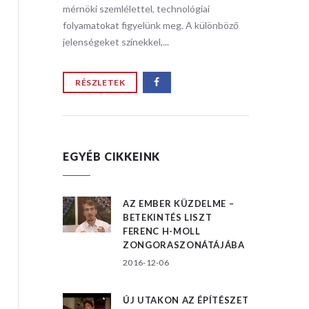
i
mérnöki szemlélettel, technológiai
mérnöki s
ülönböző
folyamatokat figyelünk meg. A különböző
folyamat
jelenségeket színekkel,...
jelensége
RÉSZLETEK
RÉSZ
EGYÉB CIKKEINK
AZ EMBER KÜZDELME –
BETEKINTÉS LISZT
FERENC H-MOLL
ZONGORASZONÁTÁJÁBA
2016-12-06
ÚJ UTAKON AZ ÉPÍTÉSZET