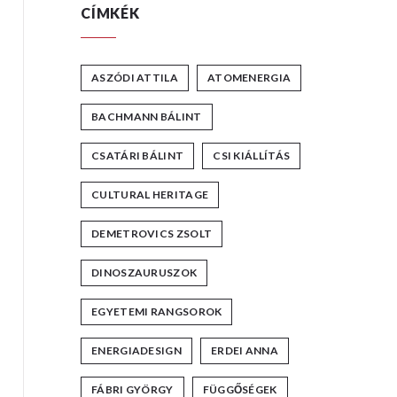
CÍMKÉK
ASZÓDI ATTILA
ATOMENERGIA
BACHMANN BÁLINT
CSATÁRI BÁLINT
CSI KIÁLLÍTÁS
CULTURAL HERITAGE
DEMETROVICS ZSOLT
DINOSZAURUSZOK
EGYETEMI RANGSOROK
ENERGIADESIGN
ERDEI ANNA
FÁBRI GYÖRGY
FÜGGŐSÉGEK