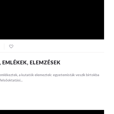
 EMLÉKEK, ELEMZÉSEK
n emlékeztek, a kutatók elemeztek: egyetemisták veszik birtokba
elsőoktatási...