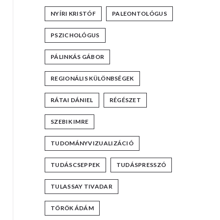
NYÍRI KRISTÓF
PALEONTOLÓGUS
PSZICHOLÓGUS
PÁLINKÁS GÁBOR
REGIONÁLIS KÜLÖNBSÉGEK
RÁTAI DÁNIEL
RÉGÉSZET
SZEBIK IMRE
TUDOMÁNYVIZUALIZÁCIÓ
TUDÁSCSEPPEK
TUDÁSPRESSZÓ
TULASSAY TIVADAR
TÖRÖK ÁDÁM