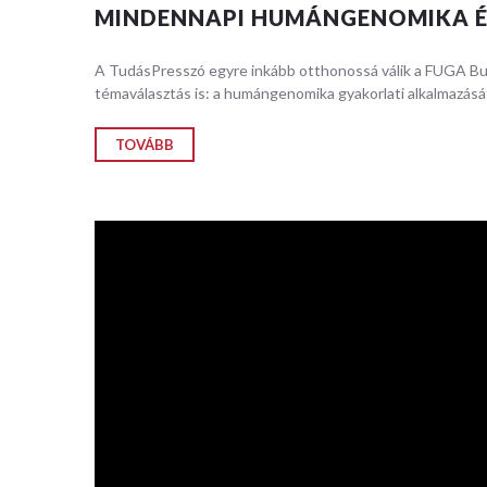
mérnöki s
MINDENNAPI HUMÁNGENOMIKA ÉS
folyamato
jelenségek
A TudásPresszó egyre inkább otthonossá válik a FUGA Bud
témaválasztás is: a humángenomika gyakorlati alkalmazását
RÉSZL
TOVÁBB