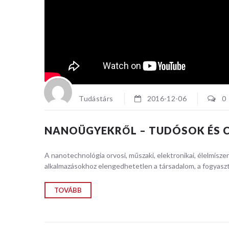
Tudástárs
2016-12-06
0
NANOÜGYEKRŐL – TUDÓSOK ÉS C
A nanotechnológia orvosi, műszaki, elektronikai, élelmiszeri
alkalmazásokhoz elengedhetetlen a társadalom, a fogyasztó
TOVÁBB