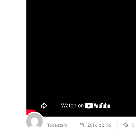
Tudástárs
2016-12-06
0