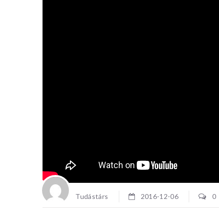
RENDEZ
HÁZBA
Tudás+Rés
programja
interdisz
egy tudom
Elmerülün
Tudástárs
2016-12-06
0
igazodó mé
világában