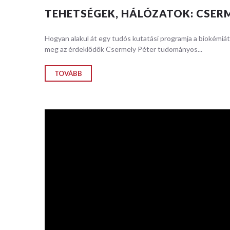
TEHETSÉGEK, HÁLÓZATOK: CSERM
Hogyan alakul át egy tudós kutatási programja a biokémiá
meg az érdeklődők Csermely Péter tudományos...
TOVÁBB