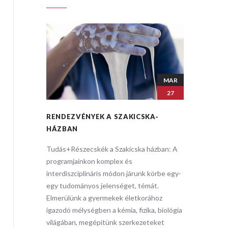
MAR
MAR
27
27
A-
RENDEZVÉNYEK A SZAKICSKA-
RENDEZ
HÁZBAN
HÁZBA
zban: ​A
Tudás+Részecskék a Szakicska házban: ​A
Tudás+Ré
programjainkon komplex és
programj
körbe egy-
interdiszciplináris módon járunk körbe egy-
interdisz
t.
egy tudományos jelenséget, témát.
egy tudo
hoz
Elmerülünk a gyermekek életkorához
Elmerülü
, biológia
igazodó mélységben a kémia, fizika, biológia
igazodó m
eket
világában, megépítünk szerkezeteket
világába