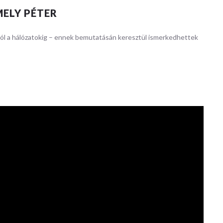
ELY PÉTER
tól a hálózatokig – ennek bemutatásán keresztül ismerkedhettek