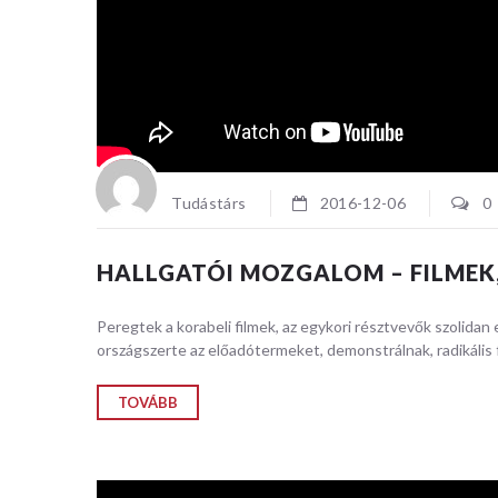
Tudástárs
2016-12-06
0
HALLGATÓI MOZGALOM – FILMEK,
Peregtek a korabeli filmek, az egykori résztvevők szolida
országszerte az előadótermeket, demonstrálnak, radikális f
TOVÁBB