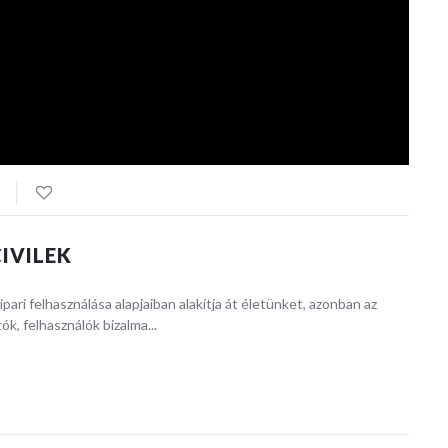
IVILEK
pari felhasználása alapjaiban alakítja át életünket, azonban az
k, felhasználók bizalma...