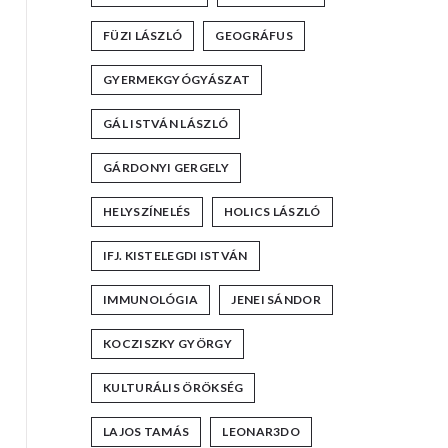
FÜZI LÁSZLÓ
GEOGRÁFUS
GYERMEKGYÓGYÁSZAT
GÁL ISTVÁN LÁSZLÓ
GÁRDONYI GERGELY
HELYSZÍNELÉS
HOLICS LÁSZLÓ
IFJ. KISTELEGDI ISTVÁN
IMMUNOLÓGIA
JENEI SÁNDOR
KOCZISZKY GYÖRGY
KULTURÁLIS ÖRÖKSÉG
LAJOS TAMÁS
LEONAR3DO