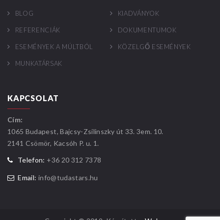
BLOG
KIADVÁNYOK
REFERENCIÁK
DOKUMENTUMOK
ESEMÉNYEK A MÚLTBÓL
KÖZELGŐ ESEMÉNYEK
MUNKATÁRSAK
KAPCSOLAT
Cím:
1065 Budapest, Bajcsy-Zsilinszky út 33. 3em. 10.
2141 Csömör, Kacsóh P. u. 1.
Telefon:
+36 20 312 7378
Email:
info@tudastars.hu