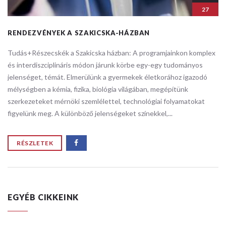
27
RENDEZVÉNYEK A SZAKICSKA-HÁZBAN
Tudás+Részecskék a Szakicska házban: ​A programjainkon komplex
és interdiszciplináris módon járunk körbe egy-egy tudományos
jelenséget, témát. Elmerülünk a gyermekek életkorához igazodó
mélységben a kémia, fizika, biológia világában, megépítünk
szerkezeteket mérnöki szemlélettel, technológiai folyamatokat
figyelünk meg. A különböző jelenségeket színekkel,...
RÉSZLETEK
EGYÉB CIKKEINK