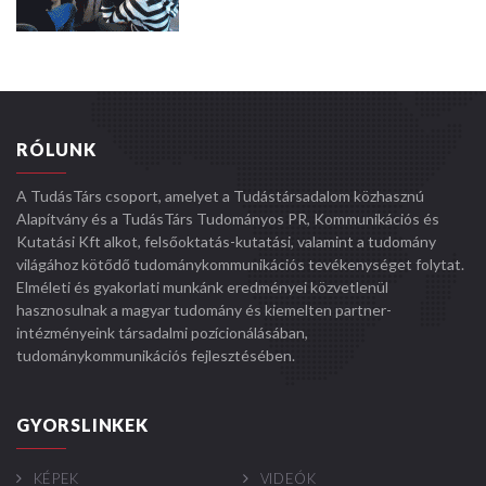
RÓLUNK
A TudásTárs csoport, amelyet a Tudástársadalom közhasznú
Alapítvány és a TudásTárs Tudományos PR, Kommunikációs és
Kutatási Kft alkot, felsőoktatás-kutatási, valamint a tudomány
világához kötődő tudománykommunikációs tevékenységet folytat.
Elméleti és gyakorlati munkánk eredményei közvetlenül
hasznosulnak a magyar tudomány és kiemelten partner-
intézményeink társadalmi pozícionálásában,
tudománykommunikációs fejlesztésében.
GYORSLINKEK
KÉPEK
VIDEÓK