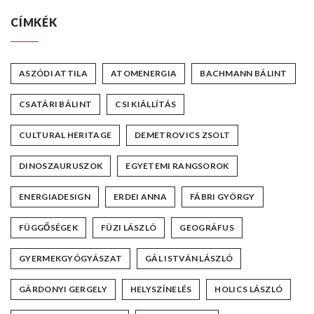
CÍMKÉK
ASZÓDI ATTILA
ATOMENERGIA
BACHMANN BÁLINT
CSATÁRI BÁLINT
CSI KIÁLLÍTÁS
CULTURAL HERITAGE
DEMETROVICS ZSOLT
DINOSZAURUSZOK
EGYETEMI RANGSOROK
ENERGIADESIGN
ERDEI ANNA
FÁBRI GYÖRGY
FÜGGŐSÉGEK
FÜZI LÁSZLÓ
GEOGRÁFUS
GYERMEKGYÓGYÁSZAT
GÁL ISTVÁN LÁSZLÓ
GÁRDONYI GERGELY
HELYSZÍNELÉS
HOLICS LÁSZLÓ