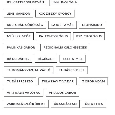
IFJ. KISTELEGDI ISTVÁN
IMMUNOLÓGIA
JENEI SÁNDOR
KOCZISZKY GYÖRGY
KULTURÁLIS ÖRÖKSÉG
LAJOS TAMÁS
LEONAR3DO
NYÍRI KRISTÓF
PALEONTOLÓGUS
PSZICHOLÓGUS
PÁLINKÁS GÁBOR
REGIONÁLIS KÜLÖNBSÉGEK
RÁTAI DÁNIEL
RÉGÉSZET
SZEBIK IMRE
TUDOMÁNYVIZUALIZÁCIÓ
TUDÁSCSEPPEK
TUDÁSPRESSZÓ
TULASSAY TIVADAR
TÖRÖK ÁDÁM
VIRTUÁLIS VALÓSÁG
VIRÁGOS GÁBOR
ZSIROS LÁSZLÓ RÓBERT
ÁRAMLÁSTAN
ŐSI ATTILA