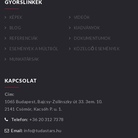
GYORSLINKEK
KÉPEK
VIDEÓK
BLOG
KIADVÁNYOK
REFERENCIÁK
DOKUMENTUMOK
ESEMÉNYEK A MÚLTBÓL
KÖZELGŐ ESEMÉNYEK
MUNKATÁRSAK
KAPCSOLAT
Cím:
1065 Budapest, Bajcsy-Zsilinszky út 33. 3em. 10.
2141 Csömör, Kacsóh P. u. 1.
Telefon:
+36 20 312 7378
Email:
info@tudastars.hu