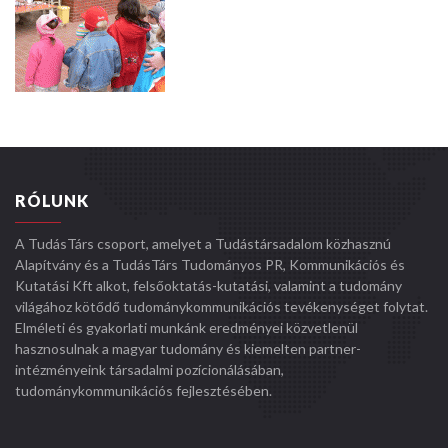
RÓLUNK
A TudásTárs csoport, amelyet a Tudástársadalom közhasznú
Alapítvány és a TudásTárs Tudományos PR, Kommunikációs és
Kutatási Kft alkot, felsőoktatás-kutatási, valamint a tudomány
világához kötődő tudománykommunikációs tevékenységet folytat.
Elméleti és gyakorlati munkánk eredményei közvetlenül
hasznosulnak a magyar tudomány és kiemelten partner-
intézményeink társadalmi pozícionálásában,
tudománykommunikációs fejlesztésében.