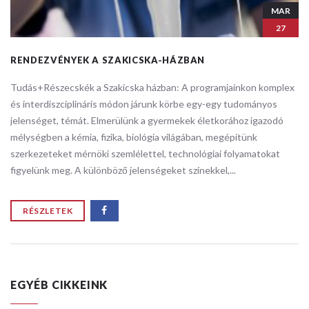
MAR
27
RENDEZVÉNYEK A SZAKICSKA-HÁZBAN
Tudás+Részecskék a Szakicska házban: ​A programjainkon komplex
és interdiszciplináris módon járunk körbe egy-egy tudományos
jelenséget, témát. Elmerülünk a gyermekek életkorához igazodó
mélységben a kémia, fizika, biológia világában, megépítünk
szerkezeteket mérnöki szemlélettel, technológiai folyamatokat
figyelünk meg. A különböző jelenségeket színekkel,...
RÉSZLETEK
EGYÉB CIKKEINK