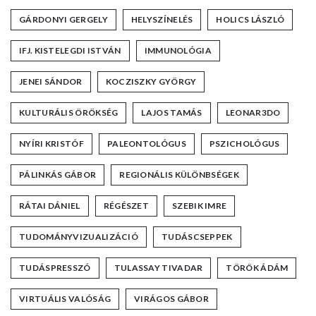
GÁRDONYI GERGELY
HELYSZÍNELÉS
HOLICS LÁSZLÓ
IFJ. KISTELEGDI ISTVÁN
IMMUNOLÓGIA
JENEI SÁNDOR
KOCZISZKY GYÖRGY
KULTURÁLIS ÖRÖKSÉG
LAJOS TAMÁS
LEONAR3DO
NYÍRI KRISTÓF
PALEONTOLÓGUS
PSZICHOLÓGUS
PÁLINKÁS GÁBOR
REGIONÁLIS KÜLÖNBSÉGEK
RÁTAI DÁNIEL
RÉGÉSZET
SZEBIK IMRE
TUDOMÁNYVIZUALIZÁCIÓ
TUDÁSCSEPPEK
TUDÁSPRESSZÓ
TULASSAY TIVADAR
TÖRÖK ÁDÁM
VIRTUÁLIS VALÓSÁG
VIRÁGOS GÁBOR