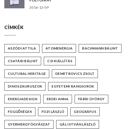
2016-12-09
CÍMKÉK
ASZÓDI ATTILA
ATOMENERGIA
BACHMANN BÁLINT
CSATÁRI BÁLINT
CSI KIÁLLÍTÁS
CULTURAL HERITAGE
DEMETROVICS ZSOLT
DINOSZAURUSZOK
EGYETEMI RANGSOROK
ENERGIADESIGN
ERDEI ANNA
FÁBRI GYÖRGY
FÜGGŐSÉGEK
FÜZI LÁSZLÓ
GEOGRÁFUS
GYERMEKGYÓGYÁSZAT
GÁL ISTVÁN LÁSZLÓ