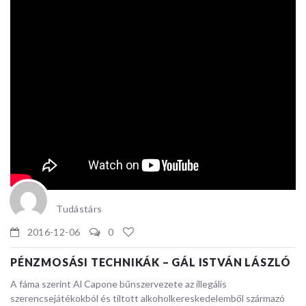
Tudástárs
2016-12-06
0
PÉNZMOSÁSI TECHNIKÁK – GÁL ISTVÁN LÁSZLÓ
A fáma szerint Al Capone bűnszervezete az illegális
szerencsejátékokból és tiltott alkoholkereskedelemből származó