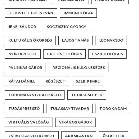
IFJ. KISTELEGDI ISTVÁN
IMMUNOLÓGIA
JENEI SÁNDOR
KOCZISZKY GYÖRGY
KULTURÁLIS ÖRÖKSÉG
LAJOS TAMÁS
LEONAR3DO
NYÍRI KRISTÓF
PALEONTOLÓGUS
PSZICHOLÓGUS
PÁLINKÁS GÁBOR
REGIONÁLIS KÜLÖNBSÉGEK
RÁTAI DÁNIEL
RÉGÉSZET
SZEBIK IMRE
TUDOMÁNYVIZUALIZÁCIÓ
TUDÁSCSEPPEK
TUDÁSPRESSZÓ
TULASSAY TIVADAR
TÖRÖK ÁDÁM
VIRTUÁLIS VALÓSÁG
VIRÁGOS GÁBOR
ZSIROS LÁSZLÓ RÓBERT
ÁRAMLÁSTAN
ŐSI ATTILA