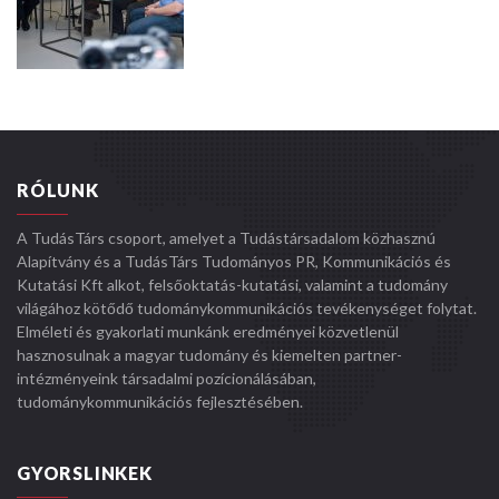
RÓLUNK
A TudásTárs csoport, amelyet a Tudástársadalom közhasznú
Alapítvány és a TudásTárs Tudományos PR, Kommunikációs és
Kutatási Kft alkot, felsőoktatás-kutatási, valamint a tudomány
világához kötődő tudománykommunikációs tevékenységet folytat.
Elméleti és gyakorlati munkánk eredményei közvetlenül
hasznosulnak a magyar tudomány és kiemelten partner-
intézményeink társadalmi pozícionálásában,
tudománykommunikációs fejlesztésében.
GYORSLINKEK