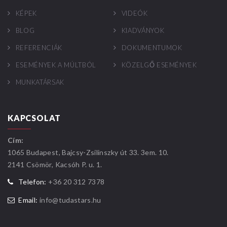
KÉPEK
VIDEÓK
BLOG
KIADVÁNYOK
REFERENCIÁK
DOKUMENTUMOK
ESEMÉNYEK A MÚLTBÓL
KÖZELGŐ ESEMÉNYEK
MUNKATÁRSAK
KAPCSOLAT
Cím:
1065 Budapest, Bajcsy-Zsilinszky út 33. 3em. 10.
2141 Csömör, Kacsóh P. u. 1.
Telefon:
+36 20 312 7378
Email:
info@tudastars.hu