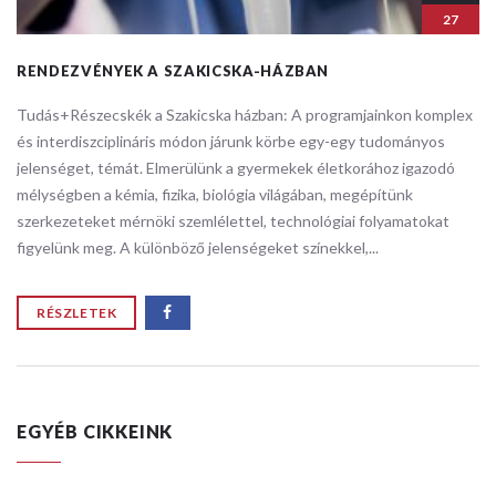
27
RENDEZVÉNYEK A SZAKICSKA-HÁZBAN
Tudás+Részecskék a Szakicska házban: ​A programjainkon komplex
és interdiszciplináris módon járunk körbe egy-egy tudományos
jelenséget, témát. Elmerülünk a gyermekek életkorához igazodó
mélységben a kémia, fizika, biológia világában, megépítünk
szerkezeteket mérnöki szemlélettel, technológiai folyamatokat
figyelünk meg. A különböző jelenségeket színekkel,...
RÉSZLETEK
EGYÉB CIKKEINK