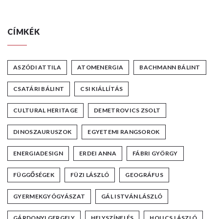
CÍMKÉK
ASZÓDI ATTILA
ATOMENERGIA
BACHMANN BÁLINT
CSATÁRI BÁLINT
CSI KIÁLLÍTÁS
CULTURAL HERITAGE
DEMETROVICS ZSOLT
DINOSZAURUSZOK
EGYETEMI RANGSOROK
ENERGIADESIGN
ERDEI ANNA
FÁBRI GYÖRGY
FÜGGŐSÉGEK
FÜZI LÁSZLÓ
GEOGRÁFUS
GYERMEKGYÓGYÁSZAT
GÁL ISTVÁN LÁSZLÓ
GÁRDONYI GERGELY
HELYSZÍNELÉS
HOLICS LÁSZLÓ